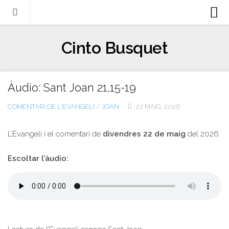
Biografia
Cinto Busquet
Evangeli
Llibres
Àudio: Sant Joan 21,15-19
Escrits-articles
COMENTARI DE L'EVANGELI
/
JOAN
22 MAIG, 2026
Notícies
Castellano
L’Evangeli i el comentari de
divendres 22 de maig
del 2026.
Italiano
Escoltar l’àudio:
English
Contacte