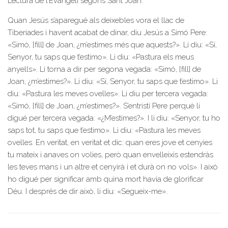
Lectura de l’Evangeli segons Sant Joan.
Quan Jesús s’aparegué als deixebles vora el llac de
Tiberíades i havent acabat de dinar, diu Jesús a Simó Pere:
«Simó, [fill] de Joan, ¿m’estimes més que aquests?». Li diu: «Sí,
Senyor, tu saps que t’estimo». Li diu: «Pastura els meus
anyells». Li torna a dir per segona vegada: «Simó, [fill] de
Joan, ¿m’estimes?». Li diu: «Sí, Senyor, tu saps que t’estimo». Li
diu: «Pastura les meves ovelles». Li diu per tercera vegada:
«Simó, [fill] de Joan, ¿m’estimes?». S’entristí Pere perquè li
digué per tercera vegada: «¿M’estimes?». I li diu: «Senyor, tu ho
saps tot, tu saps que t’estimo». Li diu: «Pastura les meves
ovelles. En veritat, en veritat et dic: quan eres jove et cenyies
tu mateix i anaves on volies, però quan envelleixis estendràs
les teves mans i un altre et cenyirà i et durà on no vols». I això
ho digué per significar amb quina mort havia de glorificar
Déu. I després de dir això, li diu: «Segueix-me».