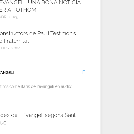
’EVANGELI: UNA BONA NOTÍCIA
ER A TOTHOM
ABR., 2025
onstructors de Pau i Testimonis
e Fraternitat
 DES., 2024
VANGELI
tims comentaris de l'evangeli en àudio:
ndex de L’Evangeli segons Sant
luc