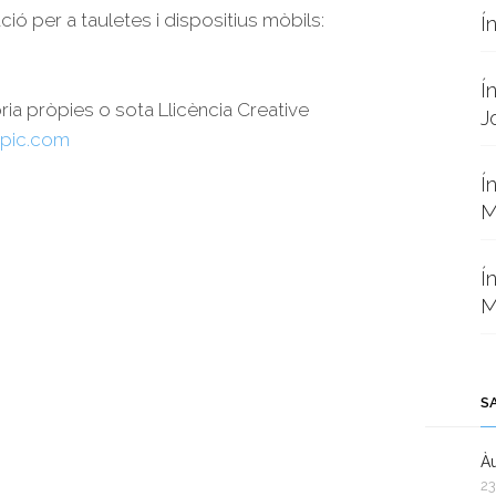
ció per a tauletes i dispositius mòbils:
Í
Í
oria pròpies o sota Llicència Creative
J
pic.com
Í
M
Í
M
S
Àu
23