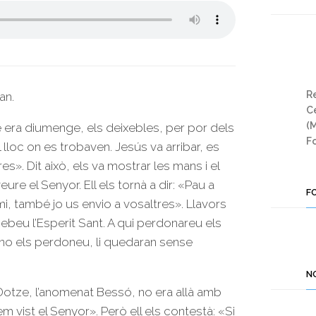
Re
an.
Ce
(
e era diumenge, els deixebles, per por dels
Fo
 lloc on es trobaven. Jesús va arribar, es
es». Dit això, els va mostrar les mans i el
ure el Senyor. Ell els tornà a dir: «Pau a
F
mi, també jo us envio a vosaltres». Llavors
Rebeu l’Esperit Sant. A qui perdonareu els
 no els perdoneu, li quedaran sense
N
otze, l’anomenat Bessó, no era allà amb
Hem vist el Senyor». Però ell els contestà: «Si