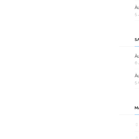
Àu
5 
S
Àu
6 
Àu
5 
M