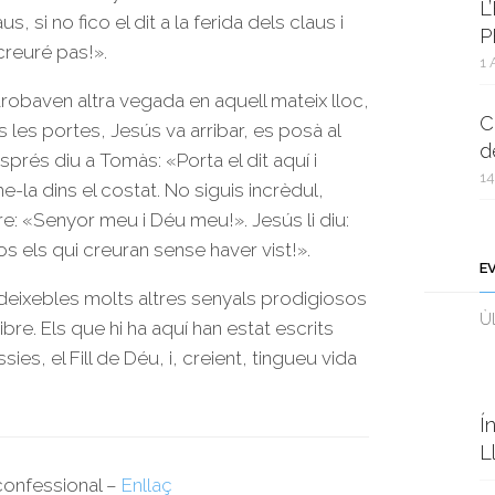
L
s, si no fico el dit a la ferida dels claus i
P
 creuré pas!».
1 
 trobaven altra vegada en aquell mateix lloc,
C
 les portes, Jesús va arribar, es posà al
d
sprés diu a Tomàs: «Porta el dit aquí i
14
-la dins el costat. No siguis incrèdul,
e: «Senyor meu i Déu meu!». Jesús li diu:
s els qui creuran sense haver vist!».
E
deixebles molts altres senyals prodigiosos
Ùl
bre. Els que hi ha aquí han estat escrits
s, el Fill de Déu, i, creient, tingueu vida
Í
L
rconfessional –
Enllaç