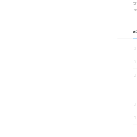
pr
e
A