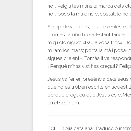
no li veig a les mans la marca dels clau
no li poso la mà dins el costat, jo no
Al cap de vuit dies, els deixebles es
i Tomàs també hi era. Estant tancades
mig i els digué: «Pau a vosaltres». De
mira’m les mans; porta la mà i posa-me
sigues creient». Tomàs li va respondr
«Perquè m’has vist has cregut? Feliço
Jesús va fer en presència dels seus 
que no es troben escrits en aquest lli
perquè cregueu que Jesús és el Messie
en el seu nom.
BCI – Bíblia catalana. Traducció inte