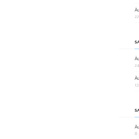
Àu
22
S
Àu
24
Àu
13
S
Àu
6 