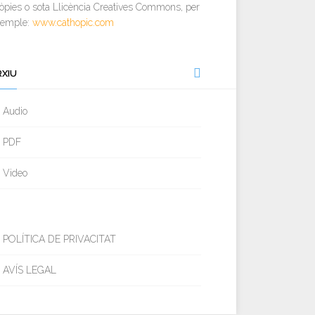
òpies o sota Llicència Creatives Commons, per
xemple:
www.cathopic.com
RXIU
Audio
PDF
Video
POLÍTICA DE PRIVACITAT
AVÍS LEGAL