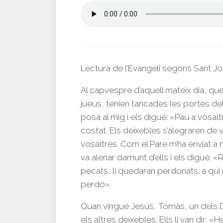
Lectura de l’Evangeli segons Sant Jo
Al capvespre d’aquell mateix dia, qu
jueus, tenien tancades les portes del
posà al mig i els digué: «Pau a vosaltr
costat. Els deixebles s’alegraren de ve
vosaltres. Com el Pare m’ha enviat a 
va alenar damunt d’ells i els digué: «
pecats, li quedaran perdonats; a qui
perdó».
Quan vingué Jesús, Tomàs, un dels D
els altres deixebles. Ells li van dir: «