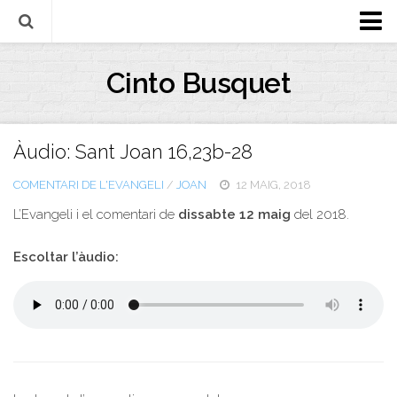
Biografia
Cinto Busquet
Evangeli
Llibres
Àudio: Sant Joan 16,23b-28
Escrits-articles
COMENTARI DE L'EVANGELI
/
JOAN
12 MAIG, 2018
Notícies
L’Evangeli i el comentari de
dissabte 12 maig
del 2018.
Castellano
Italiano
Escoltar l’àudio:
English
Contacte