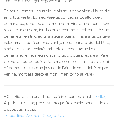
Lectura de l’evangeli segons sant Joan
En aquell temps, Jesús digué als seus deixebles: «Us ho dic
amb tota veritat: El meu Pare us concedirà tot allò que li
demanareu, si ho feu en el meu nom. Fins ara no demanàveu
res en el meu nom; feu-ho en el meu nom i rebreu allò que
demaneu, i en tindreu una alegria plena. Fins ara us parlava
veladament, però en endavant ja no us parlaré així del Pare,
sinó que us l’anunciaré amb tota claredat. Aquell dia
demanareu en el meu nom, i no us dic que pregaré al Pare
per vosaltres, perquè el Pare mateix us estima, a tots els qui
m’estimeu i creieu que jo vinc de Déu. He sortit del Pare per
venir al món; ara deixo el món i me’n torno al Pare».
BCI – Bíblia catalana. Traducció interconfessional –
Enllaç
Aquí teniu l’enllaç per descarregar l’Aplicació per a tauletes i
dispositius mòbils:
Dispositivos Android: Google Play