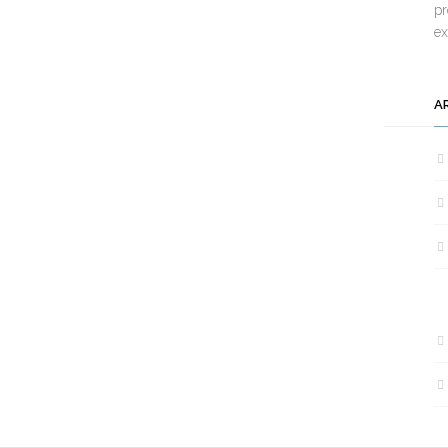
pr
e
A