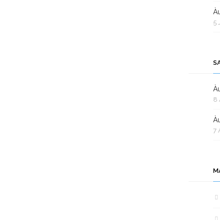
Àu
5 
S
Àu
8 
Àu
7 
M