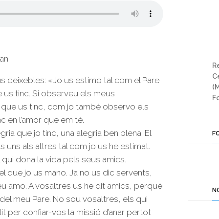
oan
Re
Ce
s deixebles: «Jo us estimo tal com el Pare
(
 us tinc. Si observeu els meus
Fo
 que us tinc, com jo també observo els
c en l’amor que em té.
gria que jo tinc, una alegria ben plena. El
F
ns als altres tal com jo us he estimat.
qui dona la vida pels seus amics.
el que jo us mano. Ja no us dic servents,
eu amo. A vosaltres us he dit amics, perquè
N
t del meu Pare. No sou vosaltres, els qui
lit per confiar-vos la missió d’anar pertot