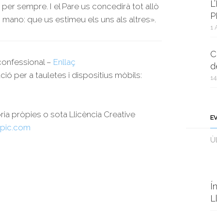
L
à per sempre. I el Pare us concedirà tot allò
P
ano: que us estimeu els uns als altres».
1 
C
rconfessional –
Enllaç
d
ció per a tauletes i dispositius mòbils:
14
oria pròpies o sota Llicència Creative
E
pic.com
Ùl
Í
L