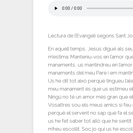
Lectura de l’Evangeli segons Sant J
En aquell temps, Jesús digué als seu
m’estima. Manteniu-vos en l’amor que
manaments, us mantindreu en l’amor
manaments del meu Pare i em mantin
Us he dit tot això perquè tingueu l’ale
meu manament és que us estimeu els u
Ningú no té un amor més gran que el 
Vosaltres sou els meus amics si feu 
perquè el servent no sap què fa el s
us he fet saber tot allò que he senti
m’heu escollit. Soc jo qui us he escol