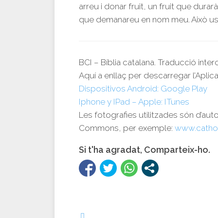
arreu i donar fruit, un fruit que durar
que demanareu en nom meu. Això us m
BCI – Bíblia catalana. Traducció inte
Aquí a enllaç per descarregar l’Aplica
Dispositivos Android: Google Play
Iphone y IPad – Apple: ITunes
Les fotografies utilitzades són d’aut
Commons, per exemple:
www.catho
Si t'ha agradat, Comparteix-ho.