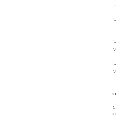
Í
Í
J
Í
M
Í
M
S
Àu
23