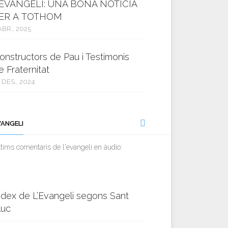
’EVANGELI: UNA BONA NOTÍCIA
ER A TOTHOM
ABR., 2025
onstructors de Pau i Testimonis
e Fraternitat
 DES., 2024
VANGELI
tims comentaris de l'evangeli en àudio:
ndex de L’Evangeli segons Sant
luc