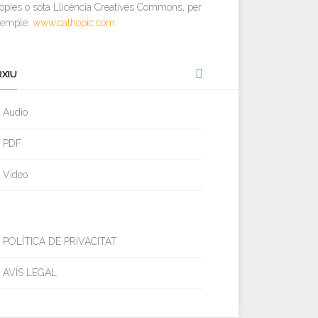
òpies o sota Llicència Creatives Commons, per
xemple:
www.cathopic.com
RXIU
Audio
PDF
Video
POLÍTICA DE PRIVACITAT
AVÍS LEGAL