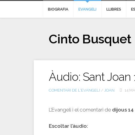
BIOGRAFIA
EVANGELI
LLIBRES
E
Cinto Busquet
Àudio: Sant Joan 
COMENTARI DE L'EVANGELI
/
JOAN
14 MA
L’Evangeli i el comentari de
dijous 14
Escoltar l’àudio: