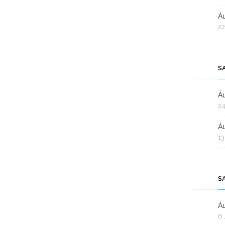
Àu
22
S
Àu
24
Àu
13
S
Àu
6 