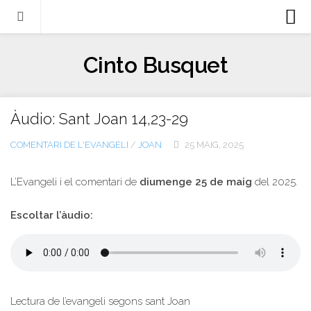
Biografia
Cinto Busquet
Evangeli
Llibres
Àudio: Sant Joan 14,23-29
Escrits-articles
COMENTARI DE L'EVANGELI
/
JOAN
25 MAIG, 2025
Notícies
Castellano
L’Evangeli i el comentari de
diumenge 25 de maig
del 2025.
Italiano
Escoltar l’àudio:
English
Contacte
Lectura de l’evangeli segons sant Joan