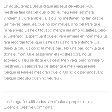
En aquell temps, Jesús digué als seus deixebles: «Qui
m’estima farà cas del que jo dic; el meu Pare l’estimarà i
vindrem a viure amb ell. Els qui no m’estimen no fan cas de
les meves paraules, que no són meves, sinó del Pare que
m’ha enviat. Us he dit tot això mentre era amb vosaltres, però
el Defensor, l’Esperit Sant que el Pare enviarà en nom meu, us
farà recordar tot el que us he dit i us ho farà entendre. Us
deixo la pau, us dono la meva pau. No una pau com la que
dona el món. Que s’asserenin els vostres cors, no us
acovardiu! Heu sentit que us deia: Me’n vaig, però tornaré. Si
m’estimeu, us alegrareu de saber que me’n vaig al Pare,
perquè el Pare és més gran que jo. Us ho dic per endavant
perquè cregueu quan ho veureu».
Les fotografies utilitzades són d’autoria pròpies o sota
Llicència Creative Commons.