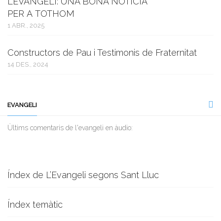
L’EVANGELI: UNA BONA NOTÍCIA
PER A TOTHOM
1 ABR., 2025
Constructors de Pau i Testimonis de Fraternitat
14 DES., 2024
EVANGELI
Ùltims comentaris de l'evangeli en àudio:
Índex de L’Evangeli segons Sant Lluc
Índex temàtic