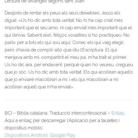
Lectura de l’evangeli segons sant Joan
Després de rentar els peus als seus deixebles, Jesús els
digué: «Us ho dic amb tota veritat: No hi ha cap criat més
important que el seu amo, ni cap enviat més important que el
qui l’envia. Sabent això, feliços vosaltres si ho practiqueu. No
parlo per a tots els qui sou aquí. Conec els qui vaig elegir,
però s’havia de complir allò que diu l’Escriptura: El qui
menjava amb mi, compartint el meu pa, m’ha traït el primer.
Us ho dic ara, per endavant, perquè quan ho veureu, cregueu
que jo sóc. Us ho dic amb tota veritat: Els qui acolliran aquells
que jo enviaré m’acolliran a mi, i els qui m’acolliran a mi
acolliran aquell que m’ha enviat».
BCI – Bíblia catalana. Traducció interconfessional –
Enllaç
Aquí a enllaç per descarregar l’Aplicació per a tauletes i
dispositius mòbils:
Dispositivos Android: Google Play