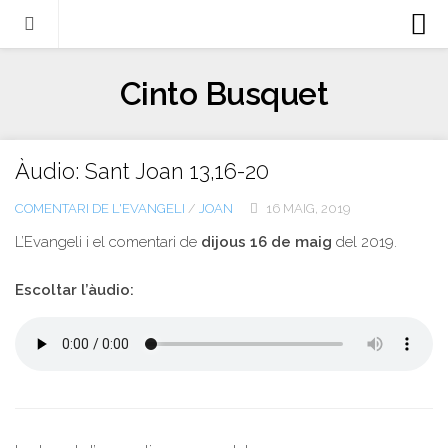
Biografia
Cinto Busquet
Evangeli
Llibres
Àudio: Sant Joan 13,16-20
Escrits-articles
COMENTARI DE L'EVANGELI
/
JOAN
16 MAIG, 2019
Notícies
L’Evangeli i el comentari de
dijous 16 de maig
del 2019.
Castellano
Italiano
Escoltar l’àudio:
English
Contacte