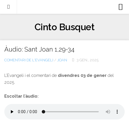
Biografia
Cinto Busquet
Evangeli
Llibres
Àudio: Sant Joan 1,29-34
Escrits-articles
COMENTARI DE L'EVANGELI
/
JOAN
3 GEN., 2025
Notícies
Castellano
L’Evangeli i el comentari de
divendres 03 de gener
del
2025.
Italiano
English
Escoltar l’àudio:
Contacte