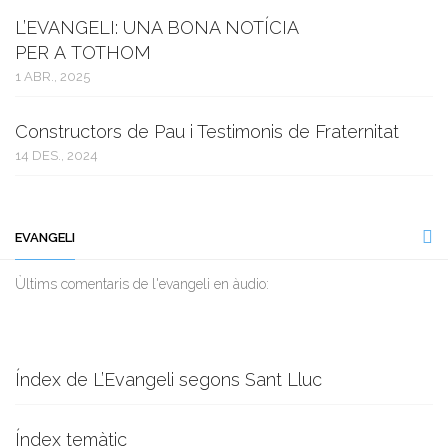
L’EVANGELI: UNA BONA NOTÍCIA
PER A TOTHOM
1 ABR., 2025
Constructors de Pau i Testimonis de Fraternitat
14 DES., 2024
EVANGELI
Ùltims comentaris de l'evangeli en àudio:
Índex de L’Evangeli segons Sant Lluc
Índex temàtic