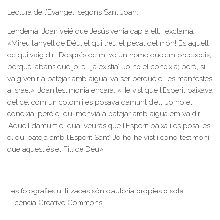
Lectura de l’Evangeli segons Sant Joan.
L’endemà, Joan veié que Jesús venia cap a ell, i exclamà:
«Mireu l’anyell de Déu, el qui treu el pecat del món! És aquell
de qui vaig dir: ‘Després de mi ve un home que em precedeix,
perquè, abans que jo, ell ja existia’. Jo no el coneixia; però, si
vaig venir a batejar amb aigua, va ser perquè ell es manifestés
a Israel». Joan testimonià encara: «He vist que l’Esperit baixava
del cel com un colom i es posava damunt d’ell. Jo no el
coneixia, però el qui m’envià a batejar amb aigua em va dir:
‘Aquell damunt el qual veuràs que l’Esperit baixa i es posa, és
el qui bateja amb l’Esperit Sant’. Jo ho he vist i dono testimoni
que aquest és el Fill de Déu».
Les fotografies utilitzades són d’autoria pròpies o sota
Llicència Creative Commons.