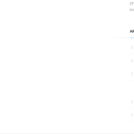
pr
e
A