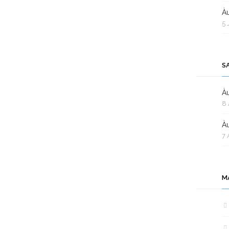
Àu
5 
S
Àu
8 
Àu
7 
M