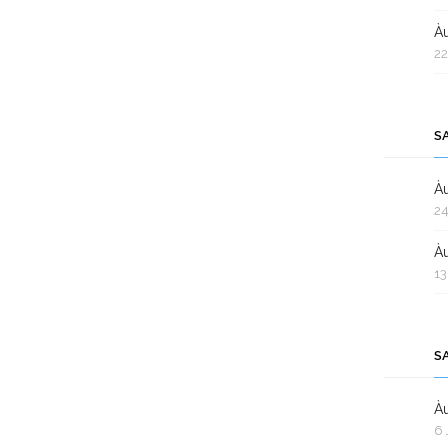
Àu
22
S
Àu
24
Àu
13
S
Àu
6 