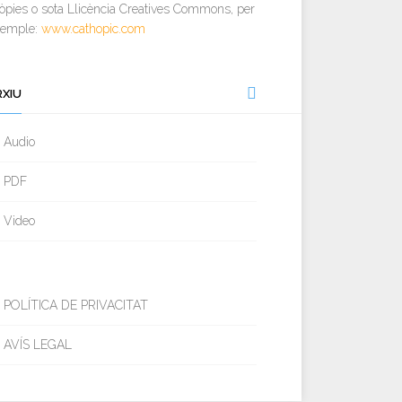
òpies o sota Llicència Creatives Commons, per
xemple:
www.cathopic.com
RXIU
Audio
PDF
Video
POLÍTICA DE PRIVACITAT
AVÍS LEGAL