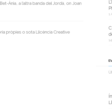
L
 Bet-Ània, a l’altra banda del Jordà, on Joan
P
1 
C
oria pròpies o sota Llicència Creative
d
14
E
Ùl
Í
L