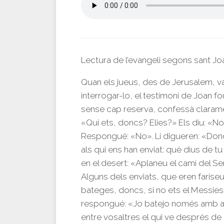
Lectura de l’evangeli segons sant Jo
Quan els jueus, des de Jerusalem, va
interrogar-lo, el testimoni de Joan fo
sense cap reserva, confessà clarame
«Qui ets, doncs? Elies?» Els diu: «N
Respongué: «No». Li digueren: «Don
als qui ens han enviat: què dius de 
en el desert: «Aplaneu el camí del Se
Alguns dels enviats, que eren fariseu
bateges, doncs, si no ets el Messies, 
respongué: «Jo batejo només amb aigu
entre vosaltres el qui ve després de mi