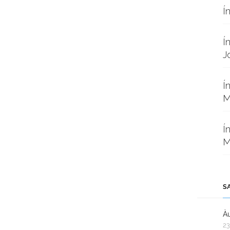
Í
Í
J
Í
M
Í
M
S
Àu
23