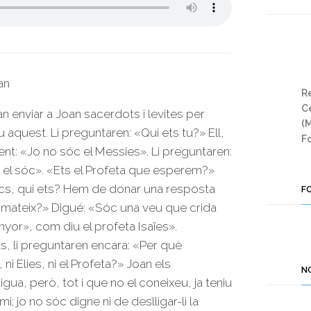
an
Re
Ce
n enviar a Joan sacerdots i levites per
(
u aquest. Li preguntaren: «Qui ets tu?» Ell,
Fo
nt: «Jo no sóc el Messies». Li preguntaren:
o el sóc». «Ets el Profeta que esperem?»
cs, qui ets? Hem de donar una resposta
F
tu mateix?» Digué: «Sóc una veu que crida
nyor», com diu el profeta Isaïes».
s, li preguntaren encara: «Per què
ni Elies, ni el Profeta?» Joan els
N
a, però, tot i que no el coneixeu, ja teniu
; jo no sóc digne ni de deslligar-li la