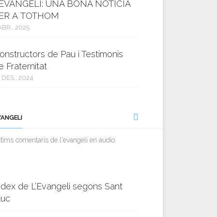
’EVANGELI: UNA BONA NOTÍCIA
ER A TOTHOM
ABR., 2025
onstructors de Pau i Testimonis
e Fraternitat
 DES., 2024
VANGELI
tims comentaris de l'evangeli en àudio:
ndex de L’Evangeli segons Sant
luc