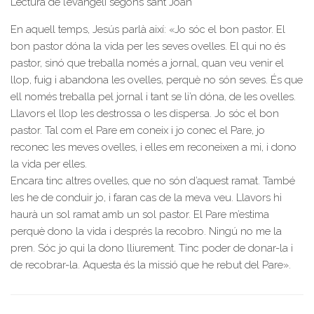
Lectura de l’evangeli segons sant Joan
En aquell temps, Jesús parlà així: «Jo sóc el bon pastor. El
bon pastor dóna la vida per les seves ovelles. El qui no és
pastor, sinó que treballa només a jornal, quan veu venir el
llop, fuig i abandona les ovelles, perquè no són seves. És que
ell només treballa pel jornal i tant se li’n dóna, de les ovelles.
Llavors el llop les destrossa o les dispersa. Jo sóc el bon
pastor. Tal com el Pare em coneix i jo conec el Pare, jo
reconec les meves ovelles, i elles em reconeixen a mi, i dono
la vida per elles.
Encara tinc altres ovelles, que no són d’aquest ramat. També
les he de conduir jo, i faran cas de la meva veu. Llavors hi
haurà un sol ramat amb un sol pastor. El Pare m’estima
perquè dono la vida i després la recobro. Ningú no me la
pren. Sóc jo qui la dono lliurement. Tinc poder de donar-la i
de recobrar-la. Aquesta és la missió que he rebut del Pare».