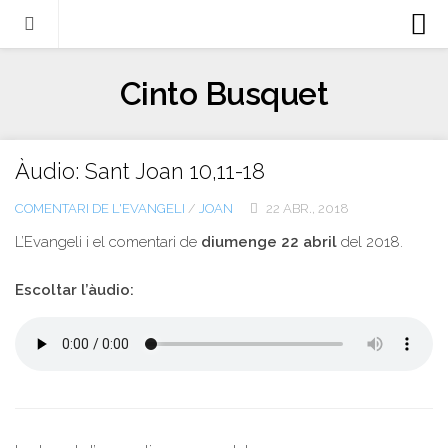
Biografia
Cinto Busquet
Evangeli
Llibres
Àudio: Sant Joan 10,11-18
Escrits-articles
COMENTARI DE L'EVANGELI
/
JOAN
22 ABR., 2018
Notícies
L’Evangeli i el comentari de
diumenge 22 abril
del 2018.
Castellano
Italiano
Escoltar l’àudio:
English
Contacte