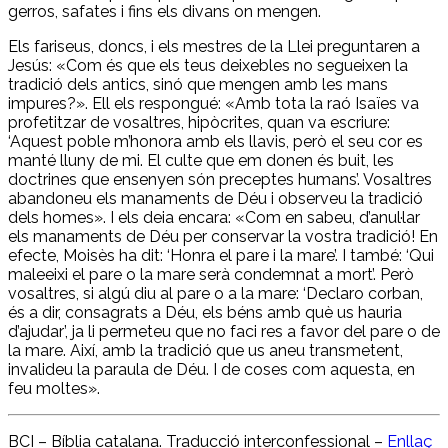
gerros, safates i fins els divans on mengen.
Els fariseus, doncs, i els mestres de la Llei preguntaren a
Jesús: «Com és que els teus deixebles no segueixen la
tradició dels antics, sinó que mengen amb les mans
impures?». Ell els respongué: «Amb tota la raó Isaïes va
profetitzar de vosaltres, hipòcrites, quan va escriure:
‘Aquest poble m’honora amb els llavis, però el seu cor es
manté lluny de mi. El culte que em donen és buit, les
doctrines que ensenyen són preceptes humans’. Vosaltres
abandoneu els manaments de Déu i observeu la tradició
dels homes». I els deia encara: «Com en sabeu, d’anul·lar
els manaments de Déu per conservar la vostra tradició! En
efecte, Moisès ha dit: ‘Honra el pare i la mare’. I també: ‘Qui
maleeixi el pare o la mare serà condemnat a mort’. Però
vosaltres, si algú diu al pare o a la mare: ‘Declaro corban,
és a dir, consagrats a Déu, els béns amb què us hauria
d’ajudar’, ja li permeteu que no faci res a favor del pare o de
la mare. Així, amb la tradició que us aneu transmetent,
invalideu la paraula de Déu. I de coses com aquesta, en
feu moltes».
BCI – Bíblia catalana. Traducció interconfessional –
Enllaç