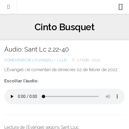
Biografia
Cinto Busquet
Evangeli
Llibres
Àudio: Sant Lc 2,22-40
Escrits-articles
COMENTARI DE L'EVANGELI
/
LLUC
2 FEBR., 2022
Notícies
L’Evangeli i el comentari de
dimecres 02 de febrer
de 2022
Castellano
Escoltar l’àudio:
Italiano
English
Contacte
Lectura de l’Evangeli segons Sant Lluc.