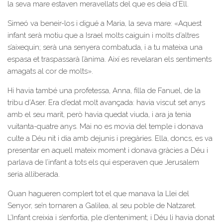
la seva mare estaven meravellats del que es deia d’Ell.
Simeó va beneir-los i digué a Maria, la seva mare: «Aquest
infant serà motiu que a Israel molts caiguin i molts d’altres
s’aixequin; serà una senyera combatuda, i a tu mateixa una
espasa et traspassarà l’ànima. Així es revelaran els sentiments
amagats al cor de molts».
Hi havia també una profetessa, Anna, filla de Fanuel, de la
tribu d’Aser. Era d’edat molt avançada: havia viscut set anys
amb el seu marit, però havia quedat viuda, i ara ja tenia
vuitanta-quatre anys. Mai no es movia del temple i donava
culte a Déu nit i dia amb dejunis i pregàries. Ella, doncs, es va
presentar en aquell mateix moment i donava gràcies a Déu i
parlava de l’infant a tots els qui esperaven que Jerusalem
seria alliberada.
Quan hagueren complert tot el que manava la Llei del
Senyor, se’n tornaren a Galilea, al seu poble de Natzaret.
L’Infant creixia i s’enfortia, ple d’enteniment; i Déu li havia donat