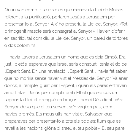
Quan van complir-se els dies que manava la Llei de Moisès
referent a la purificació, portaren Jesús a Jerusalem per
presentar-lo al Senyor. Així ho prescriu la Llei del Senyor: «Tot
primogènit mascle serà consagrat al Senyor». Havien d’oferir
en sacrifici, tal com diu la Llei del Senyor, un parell de tórtores
o dos colomins.
Hi havia llavors a Jerusalem un home que es deia Simeó. Era
just i pietós, esperava que Israel seria consolat i tenia el do de
l’Esperit Sant. En una revelació, l’Esperit Sant li havia fet saber
que no moriria sense haver vist el Messies del Senyor. Va anar,
doncs, al temple, guiat per l’Esperit, i quan els pares entraven
amb l’infant Jesús per complir amb Ell el que era costum
segons la Llei, el prengué en braços i beneí Déu dient: «Ara,
Senyor, deixa que el teu servent se’n vagi en pau, com li
havies promès. Els meus ulls han vist el Salvador, que
preparaves per presentar-lo a tots els pobles: llum que es
reveli a les nacions, glòria d’Israel, el teu poble». El seu pare i