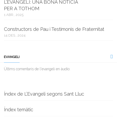
L’EVANGELI: UNA BONA NOTÍCIA
PER A TOTHOM
1 ABR., 2025
Constructors de Pau i Testimonis de Fraternitat
14 DES., 2024
EVANGELI
Ùltims comentaris de l'evangeli en àudio:
Índex de L’Evangeli segons Sant Lluc
Índex temàtic